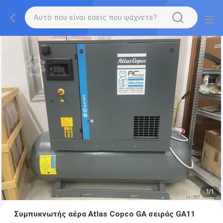
1
/
1
Συμπυκνωτής αέρα Atlas Copco GA σειράς GA11