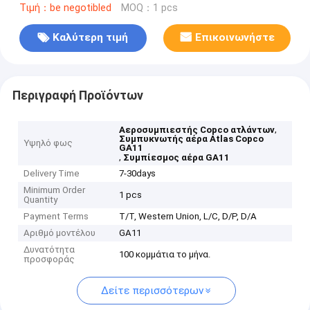
Τιμή：be negotibled
MOQ：1 pcs
Καλύτερη τιμή
Επικοινωνήστε
Περιγραφή Προϊόντων
,
Αεροσυμπιεστής Copco ατλάντων
Συμπυκνωτής αέρα Atlas Copco
Υψηλό φως
GA11
,
Συμπίεσμος αέρα GA11
Delivery Time
7-30days
Minimum Order
1 pcs
Quantity
Payment Terms
T/T, Western Union, L/C, D/P, D/A
Αριθμό μοντέλου
GA11
Δυνατότητα
100 κομμάτια το μήνα.
προσφοράς
Δείτε περισσότερων