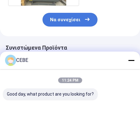
Να συνεχίσει
Συνιστώμενα Προϊόντα
CEBE
11:24 PM
Good day, what product are you looking for?
50 Hz συχνότητα GA
Συμπυκνωτές αέρα
Βιομηχανικός
σειράς GA15VSD
βιομηχανικής
συμπιεστής σ
της Atlas
χρήσης σειράς GA
GA GA15VSD 
Ενσωματωμένη ξηρή
GA15VSD 4 έως 10
εύρος πίεσης
τεχνολογία
bar Πίεση 50 Hz
10 Bar
Καλύτερη τιμή
Καλύτερη τιμή
Καλύτερη 
προσφέροντας
Συχνότητα για
Σχεδιασμένος 
σταθερή
σταθερή απόδοση
και αθόρυβη