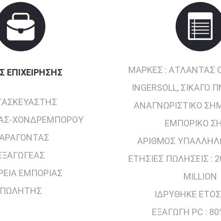
ΜΆΡΚΕΣ :
ΆΤΛΑΝΤΑΣ C
Σ ΕΠΙΧΕΊΡΗΣΗΣ
INGERSOLL, ΣΙΚΆΓΟ 
ΤΑΣΚΕΥΑΣΤΉΣ
ΑΝΑΓΝΩΡΙΣΤΙΚΌ ΣΉΜ
ΑΣ-ΧΟΝΔΡΕΜΠΌΡΟΥ
ΕΜΠΟΡΙΚΌ Σ
ΑΡΆΓΟΝΤΑΣ
ΑΡΙΘΜΌΣ ΥΠΑΛΛΉΛ
ΕΞΑΓΩΓΈΑΣ
ΕΤΉΣΙΕΣ ΠΩΛΉΣΕΙΣ :
2
ΡΕΊΑ ΕΜΠΟΡΊΑΣ
MILLION
ΠΩΛΗΤΉΣ
ΙΔΡΎΘΗΚΕ ΈΤΟΣ
ΕΞΑΓΩΓΉ PC :
80