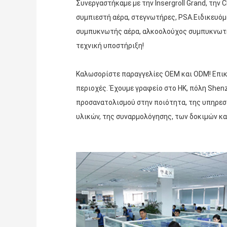
Συνεργαστήκαμε με την Insergroll Grand, την 
συμπιεστή αέρα, στεγνωτήρες, PSA.Ειδικευό
συμπυκνωτής αέρα, αλκοολούχος συμπυκνωτής,
τεχνική υποστήριξη!
Καλωσορίστε παραγγελίες OEM και ODM! Επικε
περιοχές. Έχουμε γραφείο στο HK, πόλη She
προσανατολισμού στην ποιότητα, της υπηρεσί
υλικών, της συναρμολόγησης, των δοκιμών κα