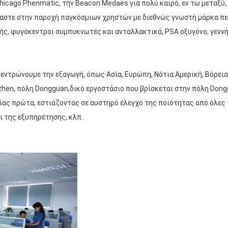
Chicago Phenmatic, την Beacon Medaes για πολύ καιρό, εν τω μεταξύ,
μαστε στην παροχή παγκόσμιων χρηστών με διεθνώς γνωστή μάρκα π
 φυγόκεντροι συμπυκνωτές και ανταλλακτικά, PSA οξυγόνο, γεννήτρ
ντρώνουμε την εξαγωγή, όπως Ασία, Ευρώπη, Νότια Αμερική, Βόρεια 
nzhen, πόλη Dongguan,δικό εργοστάσιο που βρίσκεται στην πόλη Don
ας πρώτα, εστιάζοντας σε αυστηρό έλεγχο της ποιότητας από όλες 
ι της εξυπηρέτησης, κλπ.