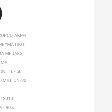
OPCO, ΆΚΡΗ
ΠΝΕΥΜΑΤΙΚΌ,
Α MEDAES,
ΉΜΑ
ΩΝ :
10~50
0 MILLION-30
 :
2013
% - 90%