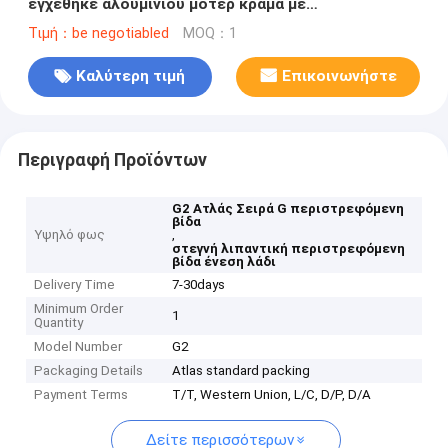
εγχέθηκε αλουμινίου μοτέρ κράμα με
ενσωματωμένο σε στεγνή λίπανση
Τιμή：be negotiabled
MOQ：1
Καλύτερη τιμή
Επικοινωνήστε
Περιγραφή Προϊόντων
G2 Ατλάς Σειρά G περιστρεφόμενη
βίδα
Υψηλό φως
,
στεγνή λιπαντική περιστρεφόμενη
βίδα ένεση λάδι
Delivery Time
7-30days
Minimum Order
1
Quantity
Model Number
G2
Packaging Details
Atlas standard packing
Payment Terms
T/T, Western Union, L/C, D/P, D/A
Δείτε περισσότερων