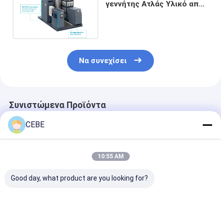
γεννήτης Ατλάς Υλικό από
κράμα αλουμινίου υψηλής
καθαρότητας
Να συνεχίσει
Συνιστώμενα Προϊόντα
CEBE
10:55 AM
Good day, what product are you looking for?
Επαναστατικός
Ο γεννήτης αζώτου
Αλουμινένιο 
Μηχανικός
OGP 200 Atlas PSA
Γεννήτρια Αζ
Γεννήτρια Οξυγόνου
μεγέθους
OGP 3, Βιομηχ