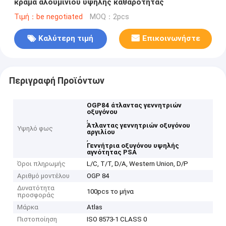
κράμα αλουμινίου υψηλής καθαρότητας
Τιμή：be negotiated
MOQ：2pcs
Καλύτερη τιμή
Επικοινωνήστε
Περιγραφή Προϊόντων
OGP84 άτλαντας γεννητριών
οξυγόνου
,
Άτλαντας γεννητριών οξυγόνου
Υψηλό φως
αργιλίου
,
Γεννήτρια οξυγόνου υψηλής
αγνότητας PSA
Όροι πληρωμής
L/C, T/T, D/A, Western Union, D/P
Αριθμό μοντέλου
OGP 84
Δυνατότητα
100pcs το μήνα
προσφοράς
Μάρκα
Atlas
Πιστοποίηση
ISO 8573-1 CLASS 0