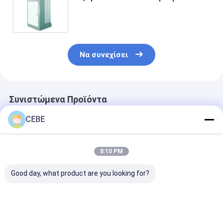
σημάτων PSA ρυθμός ροής
γεννητριών
Να συνεχίσει
Συνιστώμενα Προϊόντα
CEBE
8:10 PM
Good day, what product are you looking for?
βάρος ISO 8573-1
Όλοι σε μια ιατρική
Ιατρικό σύστ
τύπων 480kg
γεννήτρια
γεννητριών
γεννητριών PSA
10m3/H~30m3/H
οξυγόνου Med
οξυγόνου 15m3/h
οξυγόνου Medaes
αναγνωριστικ