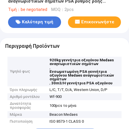
αναγνωριστικών σημάτων PSA ρυθμός ροής
γεννητριών
Τιμή：be negotiated
MOQ：2pcs
Καλύτερη τιμή
Επικοινωνήστε
Περιγραφή Προϊόντων
920kg γεννήτρια οξυγόνου Medaes
αναγνωριστικών σημάτων
,
Υψηλό φως
Ενσωματωμένη PSA γεννήτρια
οξυγόνου Medaes αναγνωριστικών
σημάτων
,
30m3/H γεννήτρια PSA οξυγόνου
Όροι πληρωμής
L/C, T/T, D/A, Western Union, D/P
Αριθμό μοντέλου
Wf-900
Δυνατότητα
100pcs το μήνα
προσφοράς
Μάρκα
Beacon Medaes
Πιστοποίηση
ISO 8573-1 CLASS 0