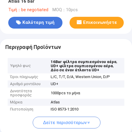
Atlas 16 bar
Τιμή：be negotiated
MOQ：10pcs
Καλύτερη τιμή
Επικοινωνήστε
Περιγραφή Προϊόντων
,
16Bar φίλτρα συμπιεσμένου αέρα
Υψηλό φως
,
UD+ φίλτρα συμπιεσμένου αέρα
Δύο σε έναν άτλαντα UD+
Όροι πληρωμής
L/C, T/T, D/A, Western Union, D/P
Αριθμό μοντέλου
UD+
Δυνατότητα
1000pcs το μήνα
προσφοράς
Μάρκα
Atlas
Πιστοποίηση
ISO 8573-1:2010
Δείτε περισσότερων