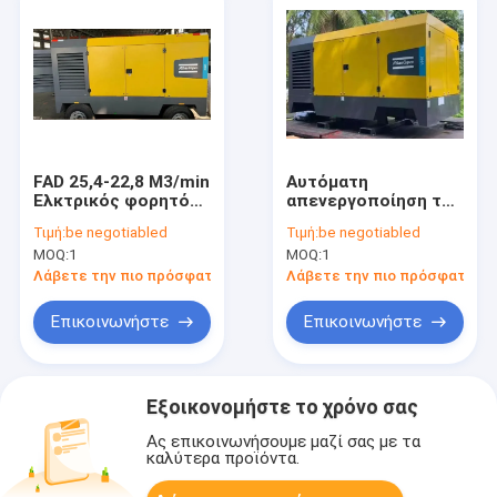
FAD 25,4-22,8 M3/min
Αυτόματη
Ελκτρικός φορητός
απενεργοποίηση του
αεροσυμπιεστής
ηλεκτρικού
Τιμή:
be negotiabled
Τιμή:
be negotiabled
V900 με αυτόματη
συμπιεστή V900
MOQ:
1
MOQ:
1
διακοπή
Λάβετε την πιο πρόσφατη τιμή
Λάβετε την πιο πρόσφατη τι
Επικοινωνήστε
Επικοινωνήστε
Εξοικονομήστε το χρόνο σας
Ας επικοινωνήσουμε μαζί σας με τα
καλύτερα προϊόντα.