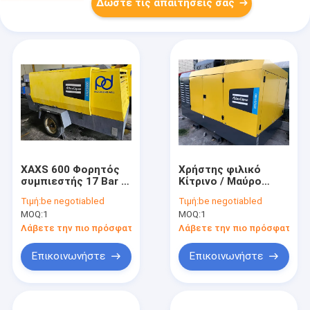
Δώστε τις απαιτήσεις σας
XAXS 600 Φορητός
Χρήστης φιλικό
συμπιεστής 17 Bar 6
Κίτρινο / Μαύρο
κυλίνδρων
Ηλεκτρικό ψηφιακό
Τιμή:
be negotiabled
Τιμή:
be negotiabled
ανθεκτικός για
φορητό
MOQ:
1
MOQ:
1
βιομηχανικές
αεροσυμπιεστή
εφαρμογές
XRVS1100
Λάβετε την πιο πρόσφατη τιμή
Λάβετε την πιο πρόσφατη τι
Επικοινωνήστε
Επικοινωνήστε