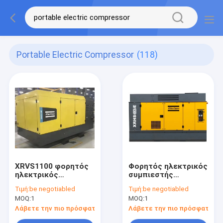
Portable Electric Compressor
(118)
XRVS1100 φορητός
Φορητός ηλεκτρικός
ηλεκτρικός
συμπιεστής
συμπιεστής με
XRHS930E με πίεση
Τιμή:
be negotiabled
Τιμή:
be negotiabled
αυτόματο κλείσιμο
20 bar και κινητήρα
MOQ:
1
MOQ:
1
και ψηφιακή οθόνη
Premium YE2-355M1-
4
Λάβετε την πιο πρόσφατη τιμή
Λάβετε την πιο πρόσφατη τι