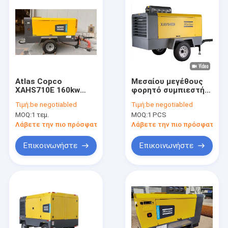
Atlas Copco
Μεσαίου μεγέθους
XAHS710E 160kw
φορητό συμπιεστή
Φορητός
αέρα Atlas Copco
Τιμή:
be negotiabled
Τιμή:
be negotiabled
Ηλεκτρικός
XAVS236C για
MOQ:
1 τεμ.
MOQ:
1 PCS
Αεροσυμπιεστής
διαφορετικές και
εύλογες αναλογίες
Λάβετε την πιο πρόσφατη τιμή
Λάβετε την πιο πρόσφατη τι
πίεσης και όγκου
αερίου
Επικοινωνήστε
Επικοινωνήστε
Σπίτι
Προϊόντα
Περίπου εμείς