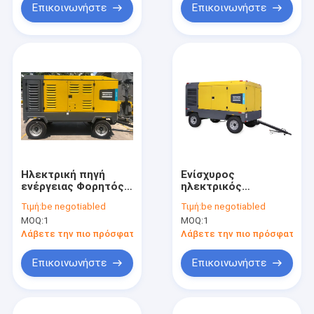
Επικοινωνήστε
Επικοινωνήστε
Ηλεκτρική πηγή
Ενίσχυρος
ενέργειας Φορητός
ηλεκτρικός
συμπιεστής X-AIR
συμπιεστής V900 με
Τιμή:
be negotiabled
Τιμή:
be negotiabled
960-23 Πλήρο
αυτόματο κλείσιμο
MOQ:
1
MOQ:
1
φορτίο 2040/1880
και ψηφιακή οθόνη
στροφές ανά λεπτό
Λάβετε την πιο πρόσφατη τιμή
Λάβετε την πιο πρόσφατη τι
Τύπος κινητήρα
Cummins για
Επικοινωνήστε
Επικοινωνήστε
βιομηχανικές και επί
τόπου εφαρμογές